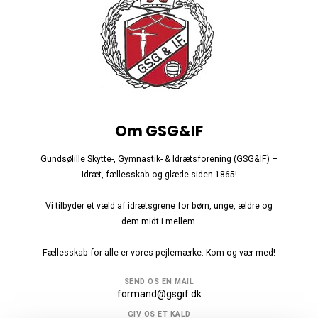
Om GSG&IF
Gundsølille Skytte-, Gymnastik- & Idrætsforening (GSG&IF) –
Idræt, fællesskab og glæde siden 1865!
Vi tilbyder et væld af idrætsgrene for børn, unge, ældre og
dem midt i mellem.
Fællesskab for alle er vores pejlemærke. Kom og vær med!
SEND OS EN MAIL
formand@gsgif.dk
GIV OS ET KALD