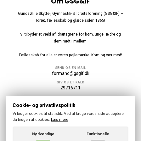
Om GSG&IF
Gundsølille Skytte-, Gymnastik- & Idrætsforening (GSG&IF) –
Idræt, fællesskab og glæde siden 1865!
Vi tilbyder et væld af idrætsgrene for børn, unge, ældre og
dem midt i mellem.
Fællesskab for alle er vores pejlemærke. Kom og vær med!
SEND OS EN MAIL
formand@gsgif.dk
GIV OS ET KALD
29716711
Følg os
Cookie- og privatlivspolitik
Vi bruger cookies til statistik. Ved at bruge vores side accepterer
du brugen af cookies.
Læs mere
Nødvendige
Funktionelle