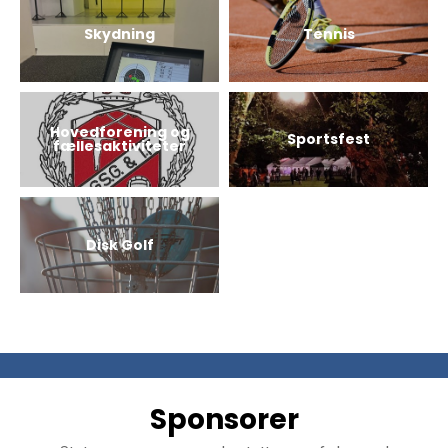
Skydning
Tennis
Hovedforening og
Sportsfest
fællesaktiviteter
Disk Golf
Sponsorer