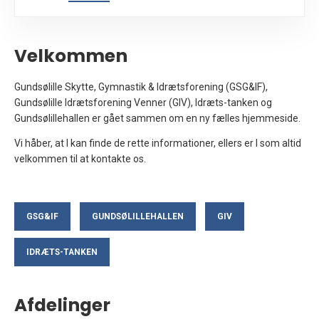
Velkommen
Gundsølille Skytte, Gymnastik & Idrætsforening (GSG&IF),
Gundsølille Idrætsforening Venner (GIV), Idræts-tanken og
Gundsølillehallen
er gået sammen om en ny
fælles hjemmeside.
Vi håber, at I kan finde de rette informationer, ellers er I som altid
velkommen til
at kontakte os.
GSG&IF
GUNDSØLILLEHALLEN
GIV
IDRÆTS-TANKEN
Afdelinger