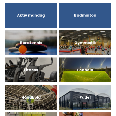
Aktiv mandag
Badminton
Bordtennis
Gymnastik
Fitness
Fodbold
Håndbold
Padel