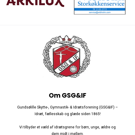
Om GSG&IF
Gundsølille Skytte-, Gymnastik- & Idrætsforening (GSG&IF) –
Idræt, fællesskab og glæde siden 1865!
Vi tilbyder et væld af idrætsgrene for børn, unge, ældre og
dem midt i mellem.