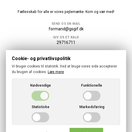
Fællesskab for alle er vores pejlemærke. Kom og vær med!
SEND OS EN MAIL
formand@gsgif.dk
GIV OS ET KALD
29716711
Følg os
Cookie- og privatlivspolitik
Vi bruger cookies til statistik. Ved at bruge vores side accepterer
du brugen af cookies.
Læs mere
Nødvendige
Funktionelle
© 2026 · Gundsølille Skytte, Gymnastik og Idrætsforening
Cookies- og privatlivspolitik
Statistiske
Markedsføring
CVR: 26 27 75 15