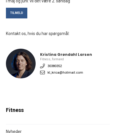
I maj og juni: vil det være 2. søndag
TILMELD
Kontakt os, hvis du har spørgsmål:
Kristina Grøndahl Larsen
Fitness, formand
30380352
kl_krica@hotmail.com
Fitness
Nyheder