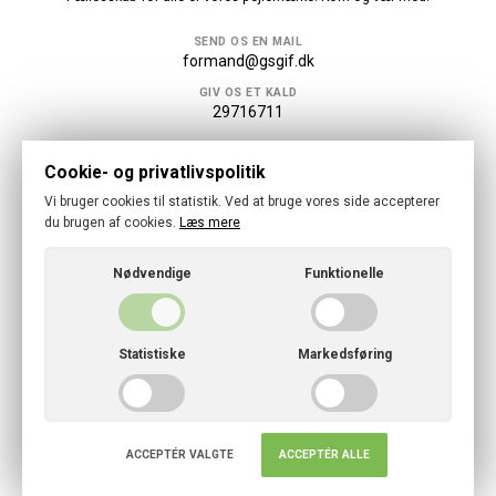
SEND OS EN MAIL
formand@gsgif.dk
GIV OS ET KALD
29716711
Følg os
Cookie- og privatlivspolitik
Vi bruger cookies til statistik. Ved at bruge vores side accepterer
du brugen af cookies.
Læs mere
Nødvendige
Funktionelle
© 2026 · Gundsølille Skytte, Gymnastik og Idrætsforening
Cookies- og privatlivspolitik
Statistiske
Markedsføring
CVR: 26 27 75 15
ACCEPTÉR VALGTE
ACCEPTÉR ALLE