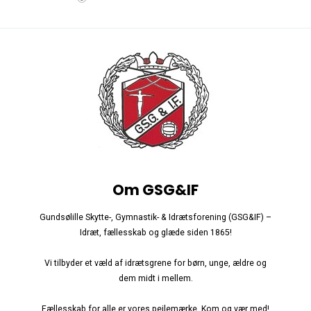
Om GSG&IF
Gundsølille Skytte-, Gymnastik- & Idrætsforening (GSG&IF) –
Idræt, fællesskab og glæde siden 1865!
Vi tilbyder et væld af idrætsgrene for børn, unge, ældre og
dem midt i mellem.
Fællesskab for alle er vores pejlemærke. Kom og vær med!