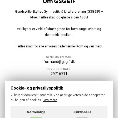
Om GSG&IF
Gundsølille Skytte-, Gymnastik- & Idrætsforening (GSG&IF) –
Idræt, fællesskab og glæde siden 1865!
Vi tilbyder et væld af idrætsgrene for børn, unge, ældre og
dem midt i mellem.
Fællesskab for alle er vores pejlemærke. Kom og vær med!
SEND OS EN MAIL
formand@gsgif.dk
GIV OS ET KALD
29716711
Følg os
Cookie- og privatlivspolitik
Vi bruger cookies til statistik. Ved at bruge vores side accepterer
du brugen af cookies.
Læs mere
Nødvendige
Funktionelle