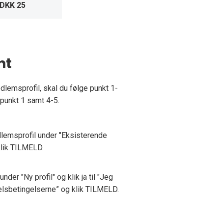
DKK 25
nt
dlemsprofil, skal du følge punkt 1-
 punkt 1 samt 4-5.
dlemsprofil under "Eksisterende
 klik TILMELD.
er "Ny profil" og klik ja til "Jeg
elsbetingelserne” og klik TILMELD.