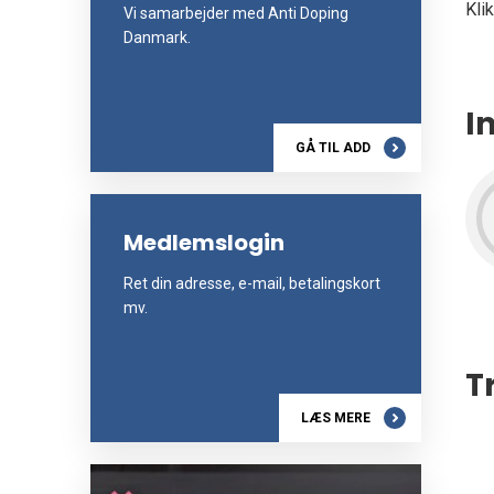
Kli
Vi samarbejder med Anti Doping
Danmark.
I
GÅ TIL ADD
Medlemslogin
Ret din adresse, e-mail, betalingskort
mv.
T
LÆS MERE