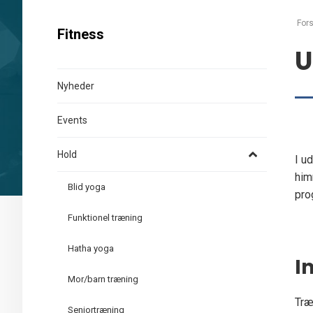
Fors
Fitness
U
Nyheder
Events
Hold
I u
him
Blid yoga
pro
Funktionel træning
Hatha yoga
I
Mor/barn træning
Træ
Seniortræning