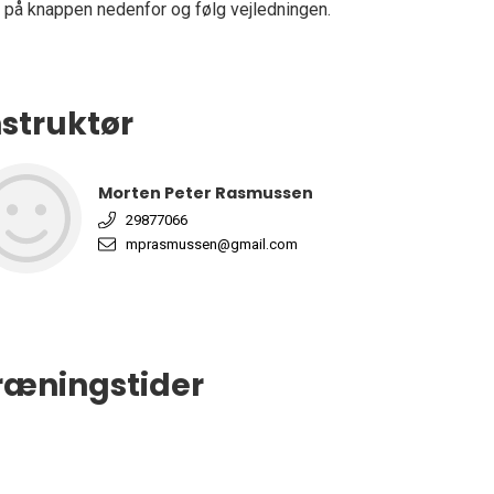
k på knappen nedenfor og følg vejledningen.
nstruktør
Morten Peter Rasmussen
29877066
mprasmussen@gmail.com
ræningstider