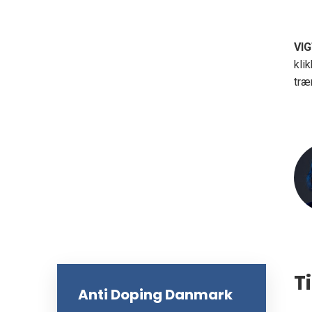
VIG
kli
træ
T
Anti Doping Danmark