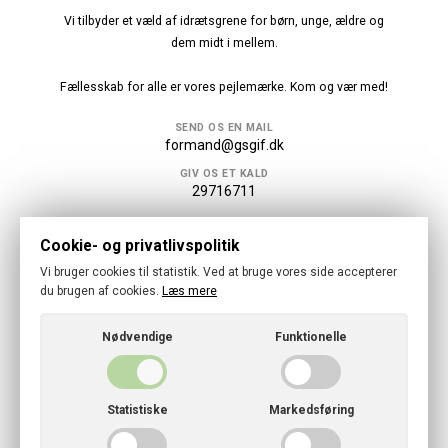
Vi tilbyder et væld af idrætsgrene for børn, unge, ældre og
dem midt i mellem.
Fællesskab for alle er vores pejlemærke. Kom og vær med!
SEND OS EN MAIL
formand@gsgif.dk
GIV OS ET KALD
29716711
Følg os
Cookie- og privatlivspolitik
Vi bruger cookies til statistik. Ved at bruge vores side accepterer
du brugen af cookies.
Læs mere
Nødvendige
Funktionelle
© 2026 · Gundsølille Skytte, Gymnastik og Idrætsforening
Cookies- og privatlivspolitik
Statistiske
Markedsføring
CVR: 26 27 75 15