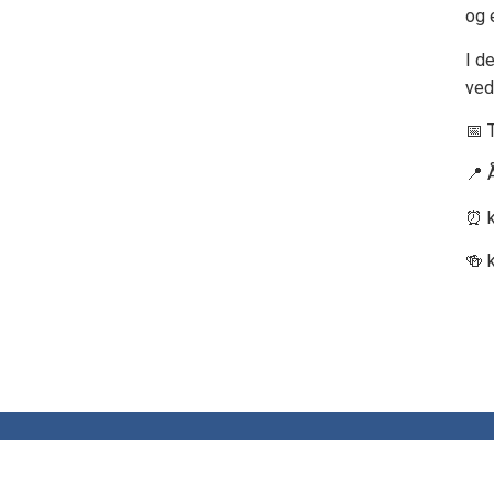
og e
I d
ved
📅 
📍 
⏰ k
🍻 