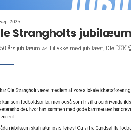
 sep. 2025
le Strangholts jubilæum
 50 års jubilæum 🎉 Tillykke med jubilæet, Ole 🇩🇰
r har Ole Strangholt været medlem af vores lokale idrætsforening 
e kun som fodboldspiller, men også som frivillig og drivende ilds
Veteranholdet, hvor han sammen med gode kammerater har dreve
dament.
sådan jubilæum skal naturligvis fejres! Og vi fra Gundsølille fo