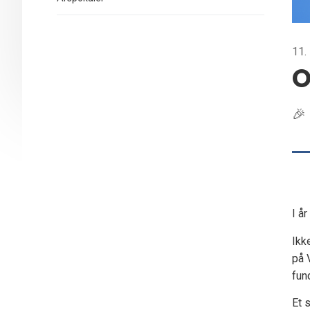
11.
O
🎉
I å
Ikk
på 
fun
Et 