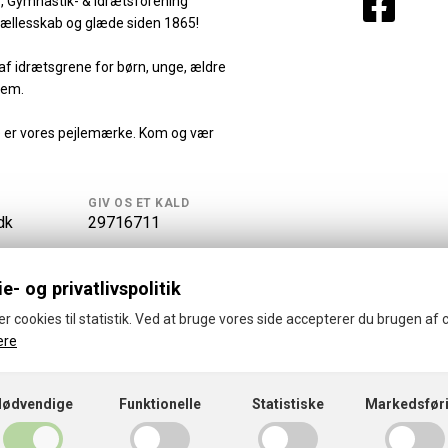
-, Gymnastik- & Idrætsforening
fællesskab og glæde siden 1865!
d af idrætsgrene for børn, unge, ældre
lem.
le er vores pejlemærke. Kom og vær
GIV OS ET KALD
dk
29716711
e- og privatlivspolitik
er cookies til statistik. Ved at bruge vores side accepterer du brugen af 
ere
ille Skytte, Gymnastik og Idrætsforening
Cookies- og privatlivspolitik
Nødvendige
Funktionelle
Statistiske
Markedsfør