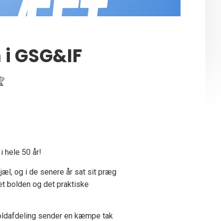
 i GSG&IF
🏆
i hele 50 år!
jæl, og i de senere år sat sit præg
t bolden og det praktiske
dboldafdeling sender en kæmpe tak