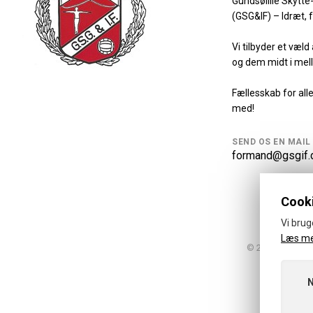
Gundsølille Skytte
(GSG&IF) – Idræt, 
Vi tilbyder et væl
og dem midt i mel
Fællesskab for al
med!
SEND OS EN MAIL
formand@gsgif.
Cooki
Vi brug
Læs m
© 2026 · Gundsøl