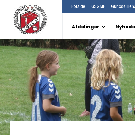
Forside
GSG&IF
Gundsølilleh
Afdelinger
Nyhede