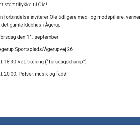
t stort tillykke til Ole!
en forbindelse inviterer Ole tidligere med- og modspillere, venner
 det gamle klubhus i Ågerup.
Torsdag den 11. september
Ågerup Sportsplads/Ågerupvej 26
l. 18.30 Vet. træning (“Torsdagschamp”)
kl. 20.00: Pølser, musik og fadøl